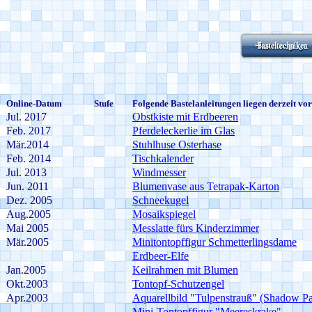
Online-Datum
Stufe
Folgende Bastelanleitungen liegen derzeit vor
Jul. 2017
Obstkiste mit Erdbeeren
Feb. 2017
Pferdeleckerlie im Glas
Mär.2014
Stuhlhuse Osterhase
Feb. 2014
Tischkalender
Jul. 2013
Windmesser
Jun. 2011
Blumenvase aus Tetrapak-Karton
Dez. 2005
Schneekugel
Aug.2005
Mosaikspiegel
Mai 2005
Messlatte fürs Kinderzimmer
Mär.2005
Minitontopffigur Schmetterlingsdame
Erdbeer-Elfe
Jan.2005
Keilrahmen mit Blumen
Okt.2003
Tontopf-Schutzengel
Apr.2003
Aquarellbild "Tulpenstrauß" (Shadow Pa
Mini-Tontopffigur "Meereskrake"